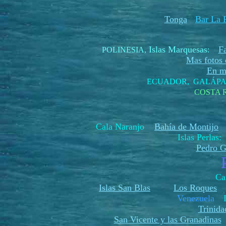
Tonga
Bar La P
Islas Marquesas
F
POLINESIA
,
:
Mas fotos d
En me
ECUADOR, GALÁP
COSTA 
Cala Naranjo
Bahía de Montijo
H
Islas Perlas
Pedro G
Ca
Islas San Blas
Los Roques
Venezuela
Trinida
San Vicente y las Granadinas