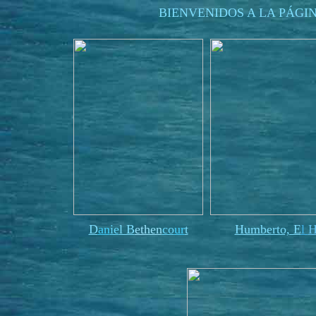
BIENVENIDOS A LA PÁGI
D
an
ie
l B
ethen
co
ur
t
Humberto, E
l