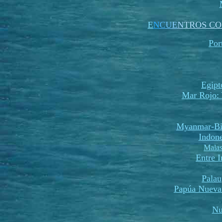
E
N
C
U
E
N
TROS CO
Por
Egipt
Mar Rojo: 
Myanmar-Bi
Indone
Malas
Entre 
Palau
Papúa Nueva
Nu