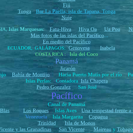
Fiji
Tonga
Bar La Paella, isla de Tapana, Tonga
Nuie
Islas Marquesas
Fatu-Hiva
Hiva Oa
Ua Pou
N
SIA
,
:
Mas fotos de las islas del Pacífico
...
En medio del Pacífico
:
Genovesa
Isabela
ECUADOR, GALÁPAGOS
Isla del Coco
COSTA RICA :
Panamá
Jicarón
ranjo
Bahía de Montijo
Hacia Puerto Mutis por el río Pue
Islas Perlas: Contadora
Isla Chapera
Pedro Gonzalez
San José
Pacífico
Canal de Panamá
 Blas
Los Roques
Islas Aves
Una tempestad frente a
Venezuela
Isla Margarita
Copagua
Trinidad
Isla de Monos
icente y las Granadinas
San Vicente
Maireau
y
Tobago