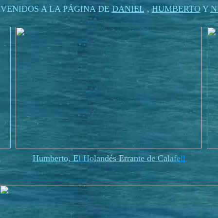
NVENIDOS A LA PÁGINA DE
DANIEL
,
HUMBERTO
Y
N
t
Humberto, E
l
H
o
l
an
d
és E
rra
nte de Ca
l
a
f
e
ll