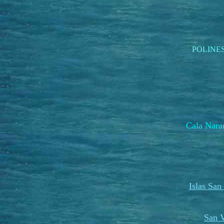
POLINE
Cala Na
Islas San
San V