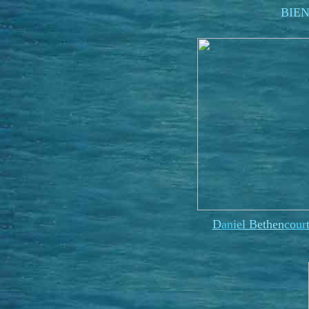
BIE
D
an
ie
l B
ethen
co
ur