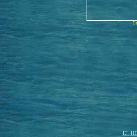
Da
EL H