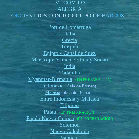
MI COMIDA
ALEGRÍA
E
N
C
U
E
N
TROS CON TODO TIPO
D
E B
A
RC
O
S
Port de Comarruga
Italia
Grecia
Turquía
Egipto - Canal de Suez
Mar Rojo: Yemen Eritrea y Sudan
India
Tailandia
Myanmar-Birmania
(EN PREPARACIÓN)
Indonesia
(Isla de Borneo)
Malasia
(Isla de Borneo)
Entre Indonesia y Malasia
Filipinas
Palau
(EN PREPARACIÓN)
Papúa Nueva Guinea
(EN PREPARACIÓN)
Solomon
Nueva Caledonia
Vanuatu