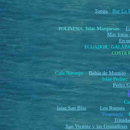
Tonga
Bar La P
Islas Marquesas
F
POLINESIA
,
:
Mas fotos d
En me
ECUADOR, GALÁP
COSTA 
Cala Naranjo
Bahía de Montijo
H
Islas Perlas
Pedro G
Ca
Islas San Blas
Los Roques
Venezuela
Trinida
San Vicente y las Granadinas