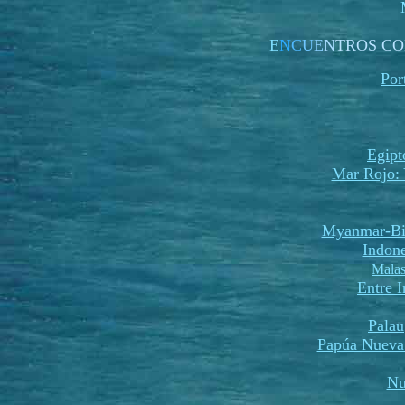
E
N
C
U
E
N
TROS CO
Por
Egipt
Mar Rojo: 
Myanmar-Bi
Indone
Malas
Entre 
Palau
Papúa Nueva
Nu