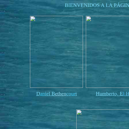
BIENVENIDOS A LA PÁGI
D
an
ie
l B
ethen
co
ur
t
Humberto, E
l