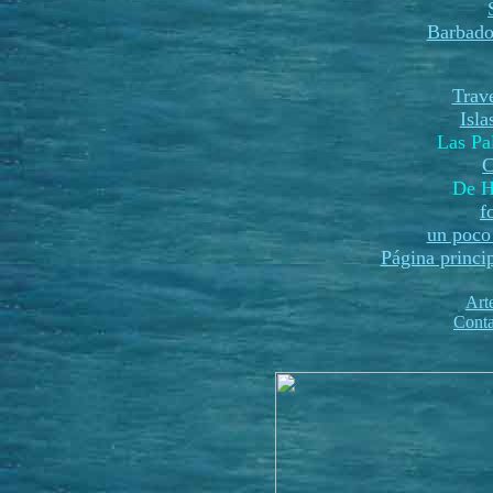
Barbado
Trave
Isl
Las P
C
De H
f
un poco 
Página princi
Art
Conta