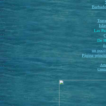
Barbado
Trave
Isl
Las P
C
De H
f
un poco 
Página princi
Art
Conta