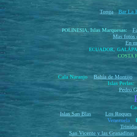
Tonga
Bar La P
Islas Marquesas
F
POLINESIA
,
:
Mas fotos d
En me
ECUADOR, GALÁP
COSTA 
Cala Naranjo
Bahía de Montijo
H
Islas Perlas
Pedro G
Ca
Islas San Blas
Los Roques
Venezuela
Trinida
San Vicente y las Granadinas