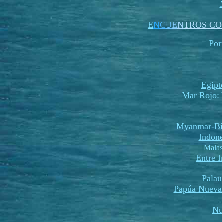
E
N
C
U
E
N
TROS CO
Por
Egipt
Mar Rojo: 
Myanmar-Bi
Indone
Malas
Entre 
Palau
Papúa Nueva
Nu