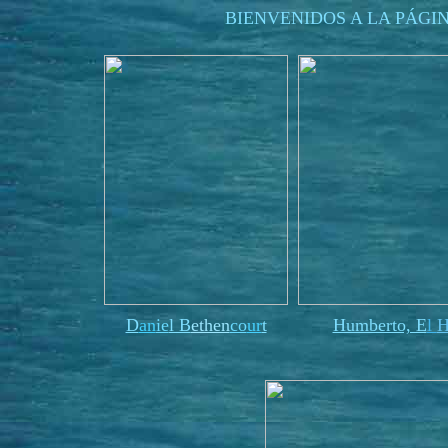
BIENVENIDOS A LA PÁGI
D
an
ie
l B
ethen
co
ur
t
Humberto, E
l