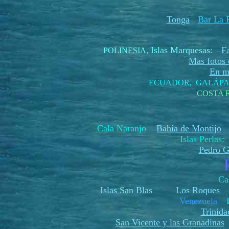
Tonga
Bar La P
Islas Marquesas
F
POLINESIA
,
:
Mas fotos d
En me
ECUADOR, GALÁP
COSTA 
Cala Naranjo
Bahía de Montijo
H
Islas Perlas
Pedro G
Ca
Islas San Blas
Los Roques
Venezuela
Trinida
San Vicente y las Granadinas