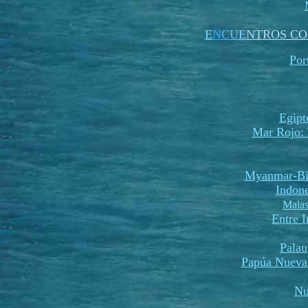
E
N
C
U
E
N
TROS CO
Por
Egipt
Mar Rojo: 
Myanmar-Bi
Indone
Malas
Entre 
Palau
Papúa Nueva
Nu