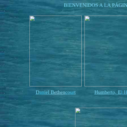
BIENVENIDOS A LA PÁGI
D
an
ie
l B
ethen
co
ur
t
Humberto, E
l