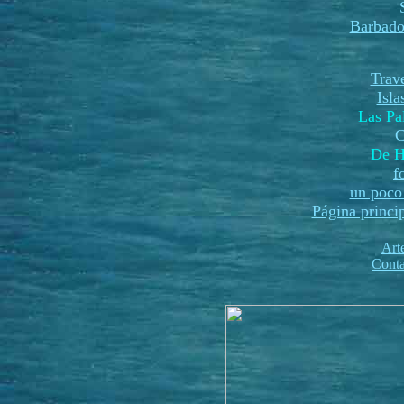
Barbado
Trave
Isl
Las P
C
De H
f
un poco 
Página princi
Art
Conta