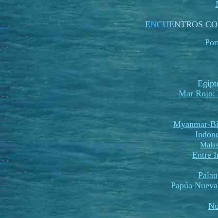
E
N
C
U
E
N
TROS CO
Por
Egipt
Mar Rojo: 
Myanmar-Bi
Indone
Malas
Entre 
Palau
Papúa Nueva
Nu