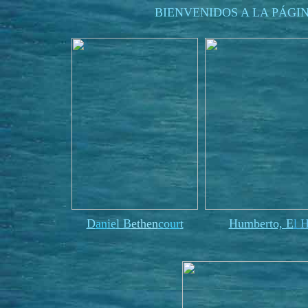
BIENVENIDOS A LA PÁGI
D
an
ie
l B
ethen
co
ur
t
Humberto, E
l