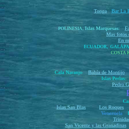
Tonga
Bar La P
Islas Marquesas
F
POLINESIA
,
:
Mas fotos d
En me
ECUADOR, GALÁP
COSTA 
Cala Naranjo
Bahía de Montijo
H
Islas Perlas
Pedro G
Ca
Islas San Blas
Los Roques
Venezuela
Trinida
San Vicente y las Granadinas