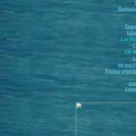
Barbado
Trave
Isl
Las P
C
De H
f
un poco 
Página princi
Art
Conta