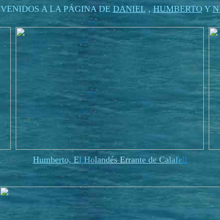
NVENIDOS A LA PÁGINA DE
DANIEL
,
HUMBERTO
Y
N
t
Humberto, E
l
H
o
l
an
d
és E
rra
nte de Ca
l
a
f
e
ll