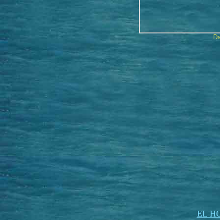
Da
EL H