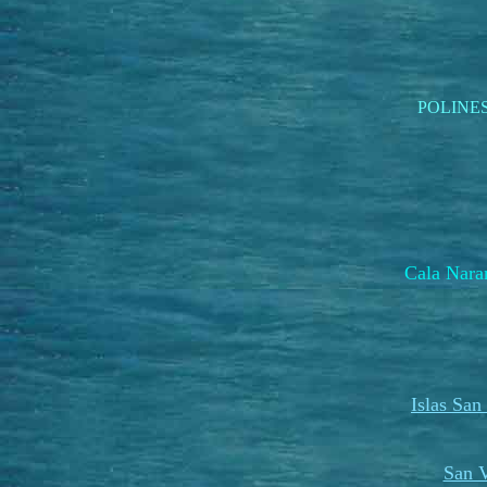
POLINE
Cala Na
Islas San
San V