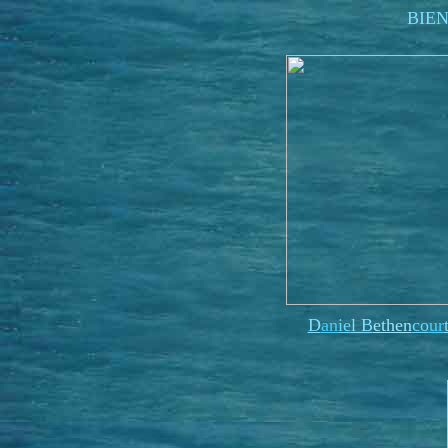
BIE
D
an
ie
l B
ethen
co
ur