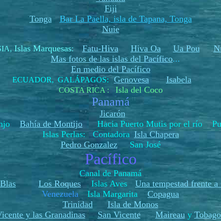
Fiji
Tonga
Bar La Paella, isla de Tapana, Tonga
Nuie
Islas Marquesas
Fatu-Hiva
Hiva Oa
Ua Pou
N
SIA
,
:
Mas fotos de las islas del Pacífico
...
En medio del Pacífico
:
Genovesa
Isabela
ECUADOR, GALÁPAGOS
Isla del Coco
COSTA RICA :
Panamá
Jicarón
ranjo
Bahía de Montijo
Hacia Puerto Mutis por el río Pue
Islas Perlas: Contadora
Isla Chapera
Pedro Gonzalez
San José
Pacífico
Canal de Panamá
 Blas
Los Roques
Islas Aves
Una tempestad frente a
Venezuela
Isla Margarita
Copagua
Trinidad
Isla de Monos
icente y las Granadinas
San Vicente
Maireau
y
Tobago