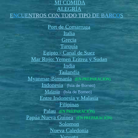
MI COMIDA
ALEGRÍA
E
N
C
U
E
N
TROS CON TODO TIPO
D
E B
A
RC
O
S
Port de Comarruga
Italia
Grecia
Turquía
Egipto - Canal de Suez
Mar Rojo: Yemen Eritrea y Sudan
India
Tailandia
Myanmar-Birmania
(EN PREPARACIÓN)
Indonesia
(Isla de Borneo)
Malasia
(Isla de Borneo)
Entre Indonesia y Malasia
Filipinas
Palau
(EN PREPARACIÓN)
Papúa Nueva Guinea
(EN PREPARACIÓN)
Solomon
Nueva Caledonia
Vanuatu