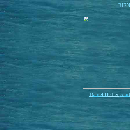
BIE
D
an
ie
l B
ethen
co
ur