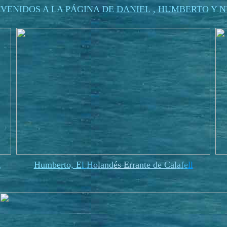
NVENIDOS A LA PÁGINA DE
DANIEL
,
HUMBERTO
Y
N
t
Humberto, E
l
H
o
l
an
d
és E
rra
nte de Ca
l
a
f
e
ll