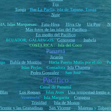
Fiji
Tonga
Bar La Paella, isla de Tapana, Tonga
Nuie
Islas Marquesas
Fatu-Hiva
Hiva Oa
Ua Pou
N
SIA
,
:
Mas fotos de las islas del Pacífico
...
En medio del Pacífico
:
Genovesa
Isabela
ECUADOR, GALÁPAGOS
Isla del Coco
COSTA RICA :
Panamá
Jicarón
ranjo
Bahía de Montijo
Hacia Puerto Mutis por el río Pue
Islas Perlas: Contadora
Isla Chapera
Pedro Gonzalez
San José
Pacífico
Canal de Panamá
 Blas
Los Roques
Islas Aves
Una tempestad frente a
Venezuela
Isla Margarita
Copagua
Trinidad
Isla de Monos
icente y las Granadinas
San Vicente
Maireau
y
Tobago