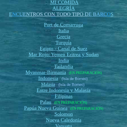
MI COMIDA
ALEGRÍA
E
N
C
U
E
N
TROS CON TODO TIPO
D
E B
A
RC
O
S
Port de Comarruga
Italia
Grecia
Turquía
Egipto - Canal de Suez
Mar Rojo: Yemen Eritrea y Sudan
India
Tailandia
Myanmar-Birmania
(EN PREPARACIÓN)
Indonesia
(Isla de Borneo)
Malasia
(Isla de Borneo)
Entre Indonesia y Malasia
Filipinas
Palau
(EN PREPARACIÓN)
Papúa Nueva Guinea
(EN PREPARACIÓN)
Solomon
Nueva Caledonia
Vanuatu