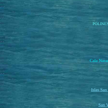
POLINE
Cala Na
Islas San
San V