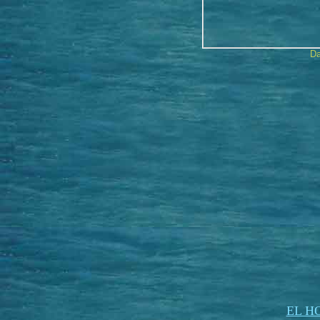
Da
EL H