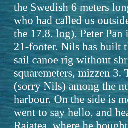
the Swedish 6 meters lon
who had called us outsid
the 17.8. log). Peter Pan
21-footer. Nils has built 
sail canoe rig without sh
squaremeters, mizzen 3. 
(sorry Nils) among the nu
harbour. On the side is 
went to say hello, and he
Raiatea, where he bought