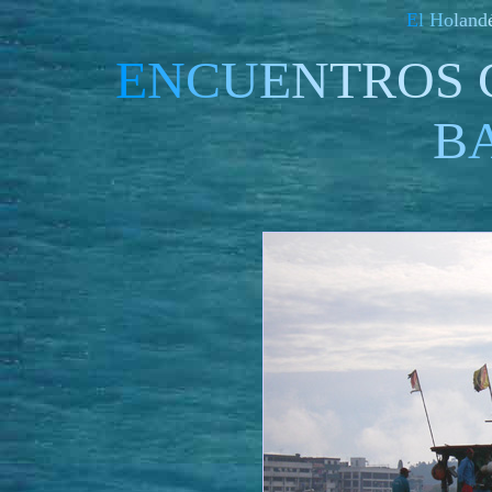
E
l
H
o
l
an
d
E
N
C
U
E
N
TROS 
B