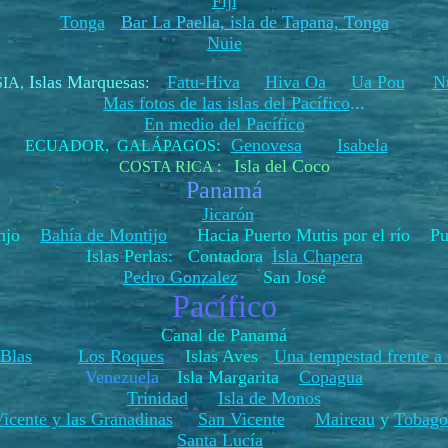
Fiji
Tonga
Bar La Paella, isla de Tapana, Tonga
Nuie
Islas Marquesas
Fatu-Hiva
Hiva Oa
Ua Pou
N
SIA
,
:
Mas fotos de las islas del Pacífico
...
En medio del Pacífico
:
Genovesa
Isabela
ECUADOR, GALÁPAGOS
Isla del Coco
COSTA RICA :
Panamá
Jicarón
ranjo
Bahía de Montijo
Hacia Puerto Mutis por el río Pue
Islas Perlas: Contadora
Isla Chapera
Pedro Gonzalez
San José
Pacífico
Canal de Panamá
 Blas
Los Roques
Islas Aves
Una tempestad frente a
Venezuela
Isla Margarita
Copagua
Trinidad
Isla de Monos
icente y las Granadinas
San Vicente
Maireau
y
Tobago
Santa Lucía