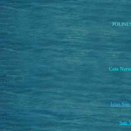
POLINE
Cala Na
Islas San
San V