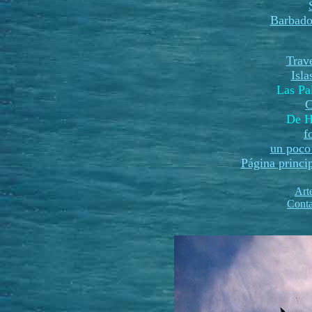
Barbado
Trave
Isl
Las P
C
De H
f
un poco 
Página princi
Art
Conta