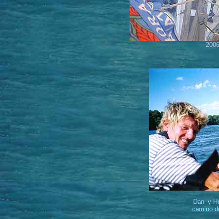
2006
Dani y H
camino d