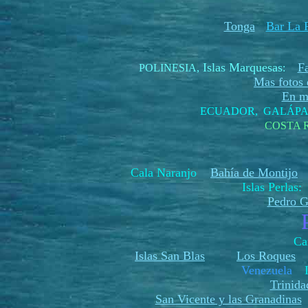
Tonga
Bar La P
Islas Marquesas
F
POLINESIA
,
:
Mas fotos d
En me
ECUADOR, GALÁP
COSTA 
Cala Naranjo
Bahía de Montijo
H
Islas Perlas
Pedro G
Ca
Islas San Blas
Los Roques
Venezuela
Trinida
San Vicente y las Granadinas