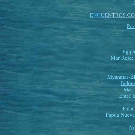
E
N
C
U
E
N
TROS CO
Por
Egipt
Mar Rojo: 
Myanmar-Bi
Indone
Malas
Entre 
Palau
Papúa Nueva
Nu