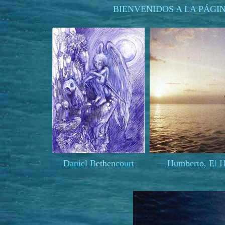
BIENVENIDOS A LA PÁGI
D
an
ie
l B
ethen
co
ur
t
Humberto, E
l